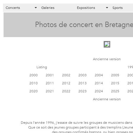
Concerts
Galeries
Expositions
Sports
Photos de concert en Bretagne
Ancienne version
Listing
19
2000
2001
2002
2003
2004
2005
20
2010
2011
2012
2013
2014
2015
20
2020
2021
2022
2023
2024
2025
20
Ancienne version
Depuis l'année 1996, j'essaie de suivre les groupes de musiciens dans 
Que ce soit des jeunes groupes participant à des tremplins (Jeunes
des groupes confirmés bretons, ou bien grosses poi