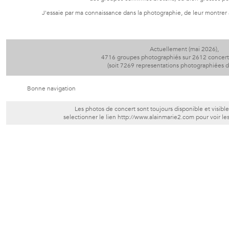
J'essaie par ma connaissance dans la photographie, de leur montrer à 
Actuellement (mai 2026),
4716 groupes photographiés sur 2612 concerts 
(soit 7269 representations photographiées 
Bonne navigation
Les photos de concert sont toujours disponible et visible
selectionner le lien
http://www.alainmarie2.com
pour voir le