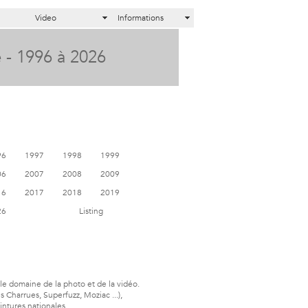
Video
Informations
 - 1996 à 2026
96
1997
1998
1999
06
2007
2008
2009
16
2017
2018
2019
26
Listing
le domaine de la photo et de la vidéo.
 Charrues, Superfuzz, Moziac ...),
ntures nationales.