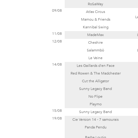
RoSaWay
09/08
Atlas Circus
L
Mamou & Friends
Kannibal Swing
11/08
MadeMax
12/08
Cheshire
Salammbö
Le Veine
14/08
Les Gaillards d'en Face
Red Rowen & The Madchester
Cut the Alligator
Sunny Legacy Band
No Flipe
Playmo
15/08
Sunny Legacy Band
19/08
Cie Version 14 - 7 samourais
Panda Pendu
Barba Loutig