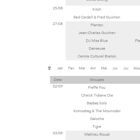
25/08
Kitch
Red Cardell & Fred Guichen
27/08
Plantec
Jean-Charles Guichen
DJ Miss Blue
Pl
Danseuse
Centre Culturel Breton
Jan
Fev
Mar
Avr
Mai
Jui
Jui
Ao
Date
Groupes
02/09
Fieffé Fou
Cheick Tidiane Dia
Bazbaz Solo
Komodrag & The Mounodor
Galoche
Tigre
03/09
Mathieu Rioual