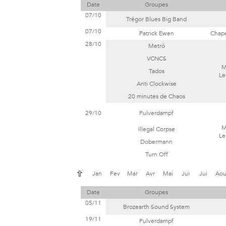
Date
Groupes
07/10
Trégor Blues Big Band
07/10
Patrick Ewen
Chape
28/10
Metrö
VCNCS
M
Tados
Le
Anti Clockwise
20 minutes de Chaos
29/10
Pulverdampf
M
Illegal Corpse
Le
Dobermann
Turn Off
Jan
Fev
Mar
Avr
Mai
Jui
Jui
Ao
Date
Groupes
05/11
Brozearth Sound System
19/11
Pulverdampf