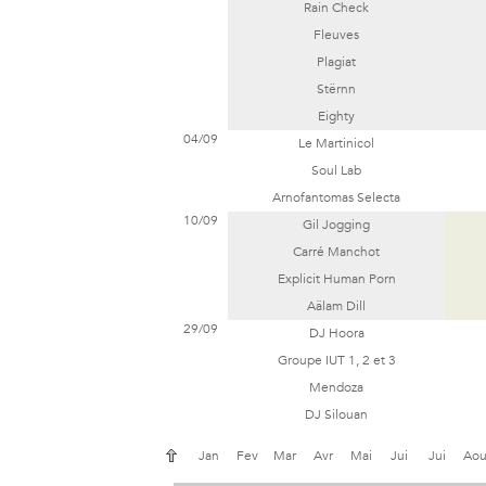
Rain Check
Fleuves
Plagiat
Stërnn
Eighty
04/09
Le Martinicol
Soul Lab
Arnofantomas Selecta
10/09
Gil Jogging
Carré Manchot
Explicit Human Porn
Aälam Dill
29/09
DJ Hoora
Groupe IUT
1
,
2
et
3
Mendoza
DJ Silouan
Jan
Fev
Mar
Avr
Mai
Jui
Jui
Ao