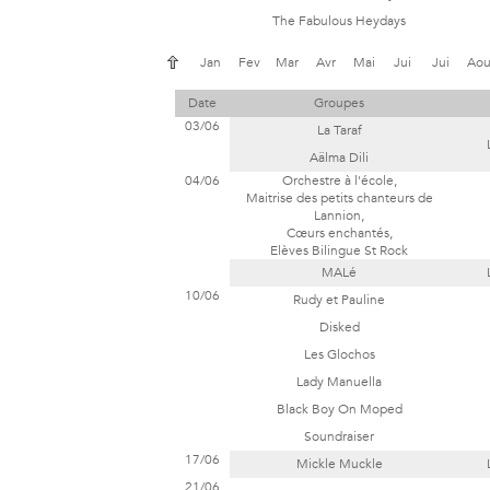
The Fabulous Heydays
Jan
Fev
Mar
Avr
Mai
Jui
Jui
Ao
Date
Groupes
03/06
La Taraf
Aälma Dili
04/06
Orchestre à l'école
,
Maitrise des petits chanteurs de
Lannion
,
Cœurs enchantés
,
Elèves Bilingue St Rock
MALé
10/06
Rudy et Pauline
Disked
Les Glochos
Lady Manuella
Black Boy On Moped
Soundraiser
17/06
Mickle Muckle
21/06