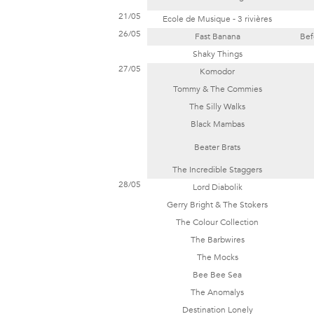
21/05
Ecole de Musique - 3 rivières
26/05
Fast Banana
Bef
Shaky Things
27/05
Komodor
Tommy & The Commies
The Silly Walks
Black Mambas
Beater Brats
The Incredible Staggers
28/05
Lord Diabolik
Gerry Bright & The Stokers
The Colour Collection
The Barbwires
The Mocks
Bee Bee Sea
The Anomalys
Destination Lonely