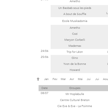
Ametho
Un Baobab sous les pieds
L
A bout de Souffle
Ecole Musikadomia
Ametho
Cozi
Maryon Corbelli
Mademax
24/06
Trip for Léon
25/06
Gino
Yvon de la Bonne
Howard
Jan
Fev
Mar
Avr
Mai
Jui
Jui
Ao
Date
Groupes
08/07
Mr Hoplabulle
Centre Culturel Breton
Cie Eve & Eve - La Poimme