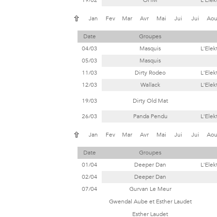
19/02
OHM
L'Elek
Jan
Fev
Mar
Avr
Mai
Jui
Jui
Ao
Date
Groupes
04/03
Masquis
L'Elek
05/03
Masquis
11/03
Dirty Rodeo
L'Elek
12/03
Wallack
L'Elek
19/03
Dirty Old Mat
26/03
Panda Pendu
L'Elek
Jan
Fev
Mar
Avr
Mai
Jui
Jui
Ao
Date
Groupes
01/04
Deeper Dan
L'Elek
02/04
Deeper Dan
07/04
Gurvan Le Meur
Gwendal Aube et Esther Laudet
Esther Laudet