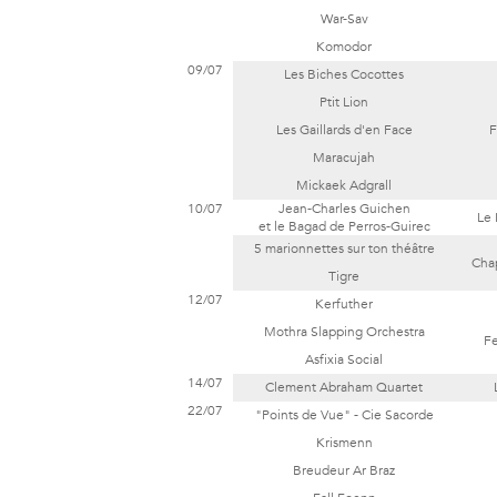
War-Sav
Komodor
09/07
Les Biches Cocottes
Ptit Lion
Les Gaillards d'en Face
F
Maracujah
Mickaek Adgrall
10/07
Jean-Charles Guichen
Le
et le Bagad de Perros-Guirec
5 marionnettes sur ton théâtre
Cha
Tigre
12/07
Kerfuther
Mothra Slapping Orchestra
Fe
Asfixia Social
14/07
Clement Abraham Quartet
22/07
"Points de Vue" - Cie Sacorde
Krismenn
Breudeur Ar Braz