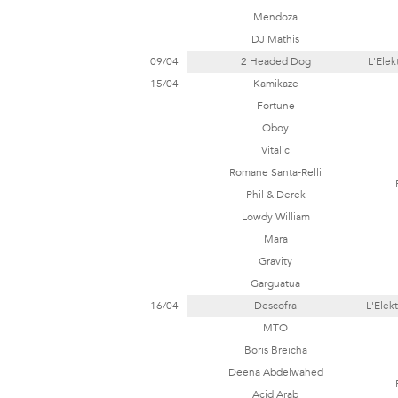
Mendoza
DJ Mathis
09/04
2 Headed Dog
L'Elek
15/04
Kamikaze
Fortune
Oboy
Vitalic
Romane Santa-Relli
Phil & Derek
Lowdy William
Mara
Gravity
Garguatua
16/04
Descofra
L'Elek
MTO
Boris Breicha
Deena Abdelwahed
Acid Arab