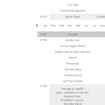
U.R. Trax
Popof B2B Space92
23/04
Santa Claws
L'Elek
Jan
Fev
Mar
Avr
Mai
Jui
Jui
Ao
Date
Groupes
07/05
Stéréo Jam
Sunny Legacy Band
Stéréo Jam & Lady Manuela
Asha D
Pierpoljak
Yanniss Odua
J Woks Sound
La P'tite Fumée
13/05
Partage la vibz #7
avec :
Absollem & Irie Ites,
Mystikal Man ,
BroZeartH Sound
,
Bonobo Gang