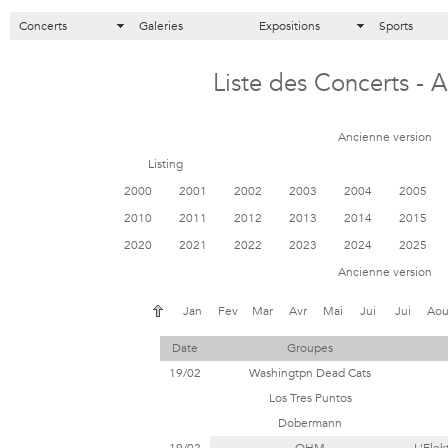
Concerts
Galeries
Expositions
Sports
Liste des Concerts - 
Ancienne version
Listing
2000
2001
2002
2003
2004
2005
2010
2011
2012
2013
2014
2015
2020
2021
2022
2023
2024
2025
Ancienne version
Jan
Fev
Mar
Avr
Mai
Jui
Jui
Ao
Date
Groupes
19/02
Washingtpn Dead Cats
Los Tres Puntos
Dobermann