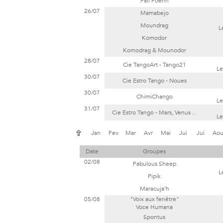
Fall Foenn
26/07
Mamabejo
Moundrag
L
Komodor
Komodrag & Mounodor
28/07
Cie TangoArt - Tango21
Le
30/07
Cie Estro Tango - Noues
30/07
ChimiChango
Le
31/07
Cie Estro Tango - Mars, Venus ...
Le
Jan
Fev
Mar
Avr
Mai
Jui
Jui
Ao
Date
Groupes
02/08
Fabulous Sheep
L
Pipik
Maracuja'h
05/08
"Voix aux fenêtre"
Voce Humana
Spontus