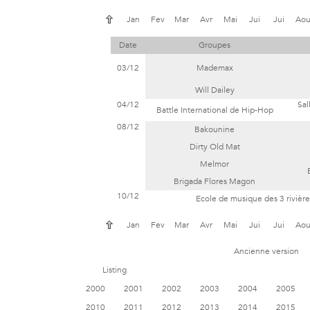
Jan
Fev
Mar
Avr
Mai
Jui
Jui
Ao
Date
Groupes
03/12
Mademax
Will Dailey
04/12
Sal
Battle International de Hip-Hop
08/12
Bakounine
Dirty Old Mat
Melmor
Brigada Flores Magon
10/12
Ecole de musique des 3 rivièr
Jan
Fev
Mar
Avr
Mai
Jui
Jui
Ao
Ancienne version
Listing
2000
2001
2002
2003
2004
2005
2010
2011
2012
2013
2014
2015